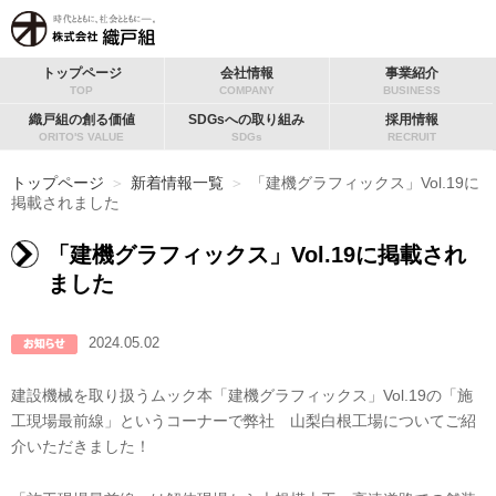
トップページ
会社情報
事業紹介
TOP
COMPANY
BUSINESS
織戸組の創る価値
SDGsへの取り組み
採用情報
ORITO'S VALUE
SDGs
RECRUIT
トップページ
＞
新着情報一覧
＞
「建機グラフィックス」Vol.19に
掲載されました
「建機グラフィックス」Vol.19に掲載され
ました
2024.05.02
建設機械を取り扱うムック本「建機グラフィックス」Vol.19の「施
工現場最前線」というコーナーで弊社 山梨白根工場についてご紹
介いただきました！