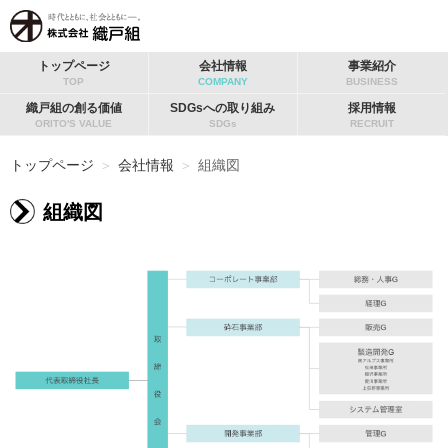
トップページ
会社情報
事業紹介
TOP
COMPANY
BUSINESS
織戸組の創る価値
SDGsへの取り組み
採用情報
ORITO'S VALUE
SDGs
RECRUIT
トップページ
＞
会社情報
＞
組織図
組織図