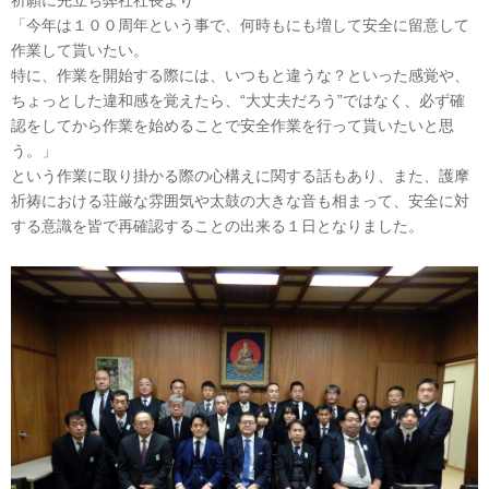
祈願に先立ち弊社社長より
「今年は１００周年という事で、何時もにも増して安全に留意して
作業して貰いたい。
特に、作業を開始する際には、いつもと違うな？といった感覚や、
ちょっとした違和感を覚えたら、“大丈夫だろう”ではなく、必ず確
認をしてから作業を始めることで安全作業を行って貰いたいと思
う。」
という作業に取り掛かる際の心構えに関する話もあり、また、護摩
祈祷における荘厳な雰囲気や太鼓の大きな音も相まって、安全に対
する意識を皆で再確認することの出来る１日となりました。