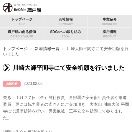
トップページ
会社情報
事業紹介
TOP
COMPANY
BUSINESS
織戸組の創る価値
SDGsへの取り組み
採用情報
ORITO'S VALUE
SDGs
RECRUIT
トップページ
＞
新着情報一覧
＞
川崎大師平間寺にて安全祈願を行
いました
川崎大師平間寺にて安全祈願を行いました
2023.02.06
去る １月２７日（金）当社役員、各部署の安全衛生責任者や推進
委員、更には協力業者の皆さんにご参加頂き、大本山 川崎大師 平間
寺にて護摩祈祷を行い、災害絶滅・工事安全を祈願して参りまし
た。