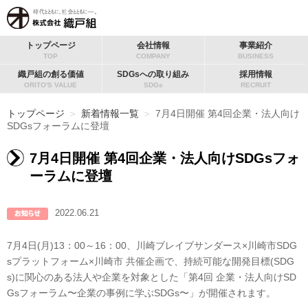
トップページ
会社情報
事業紹介
TOP
COMPANY
BUSINESS
織戸組の創る価値
SDGsへの取り組み
採用情報
ORITO'S VALUE
SDGs
RECRUIT
トップページ
＞
新着情報一覧
＞
7月4日開催 第4回企業・法人向け
SDGsフォーラムに登壇
7月4日開催 第4回企業・法人向けSDGsフォ
ーラムに登壇
2022.06.21
7月4日(月)13：00～16：00、川崎ブレイブサンダース×川崎市SDG
sプラットフォーム×川崎市 共催企画で、持続可能な開発目標(SDG
s)に関心のある法人や企業を対象とした「第4回 企業・法人向けSD
Gsフォーラム〜企業の事例に学ぶSDGs〜」が開催されます。