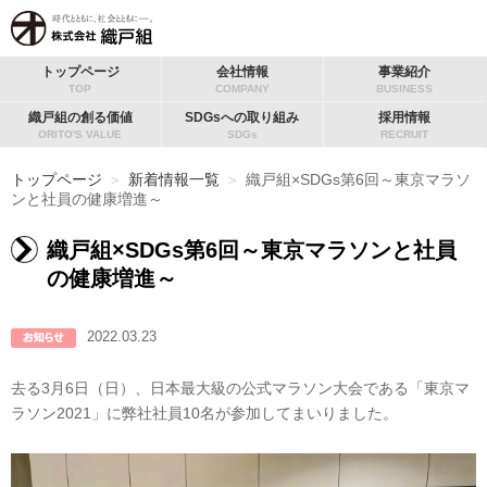
トップページ
会社情報
事業紹介
TOP
COMPANY
BUSINESS
織戸組の創る価値
SDGsへの取り組み
採用情報
ORITO'S VALUE
SDGs
RECRUIT
トップページ
＞
新着情報一覧
＞
織戸組×SDGs第6回～東京マラソ
ンと社員の健康増進～
織戸組×SDGs第6回～東京マラソンと社員
の健康増進～
2022.03.23
去る3月6日（日）、日本最大級の公式マラソン大会である「東京マ
ラソン2021」に弊社社員10名が参加してまいりました。