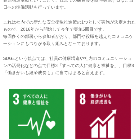
健康増進活動ということで、任意での練習会を随時実施するなど当
日への準備活動も行っています。
これは社内での新たな安全衛生推進策の1つとして実施が決定された
もので、2016年から開始して今年で実施5回目です。
毎回多くの部署から参加者がおり、部門や役職を越えたコミュニケ
ーションにもつながる取り組みとなっております。
SDGsという観点では、社員の健康増進や社内のコミュニケーショ
ンの活発化などの点で目標3「すべての人に健康と福祉を」、目標8
「働きがいも経済成長も」に当てはまると言えます。