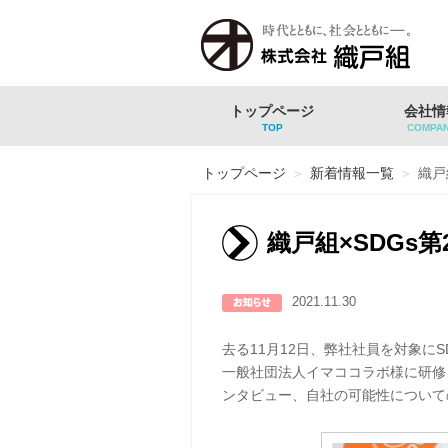
トップページ
会社情
TOP
COMPA
トップページ
＞
新着情報一覧
＞
織戸
織戸組×SDGs第
2021.11.30
去る11月12日、弊社社員を対象に
一般社団法人イマココラボ様に研修を
ンタビュー、自社の可能性について