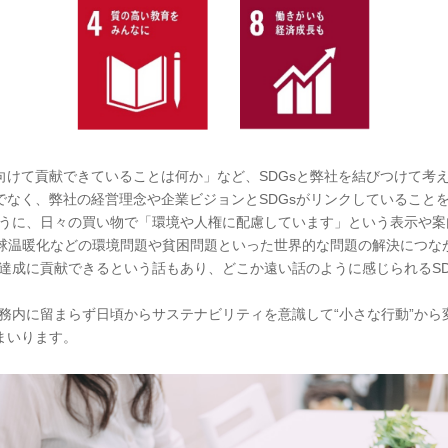
に向けて貢献できていることは何か」など、SDGsと弊社を結びつけて考
けでなく、弊社の経営理念や企業ビジョンとSDGsがリンクしていること
うに、日々の買い物で「環境や人権に配慮しています」という表示や案
地球温暖化などの環境問題や貧困問題といった世界的な問題の解決につな
sの達成に貢献できるという話もあり、どこか遠い話のように感じられるS
務内に留まらず日頃からサステナビリティを意識して“小さな行動”から
まいります。