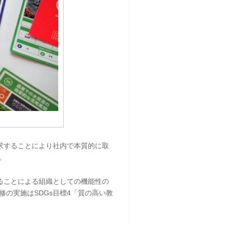
求することにより社内で本質的に取
。
ることによる組織としての機能性の
の実施はSDGs目標4「質の高い教