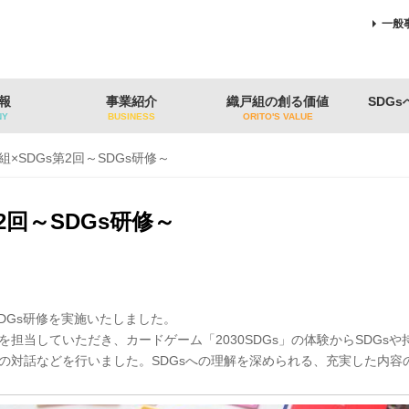
一般
報
事業紹介
織戸組の創る価値
SDG
NY
BUSINESS
ORITO'S VALUE
組×SDGs第2回～SDGs研修～
2回～SDGs研修～
SDGs研修を実施いたしました。
担当していただき、カードゲーム「2030SDGs」の体験からSDGs
の対話などを行いました。SDGsへの理解を深められる、充実した内容