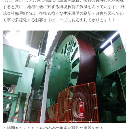
また、新ボールミルの周囲には建屋を設置、機器の長寿命化を実現
すると共に、地域社会に対する環境負荷の低減を図っています。 株
式会社織戸組では、今後も様々な生産設備の刷新・改良を図ってい
く事で多様化するお客さまのニーズにお応えして参ります！！
１時間あたり５０ｔもの砕砂の生産が可能な機器です！