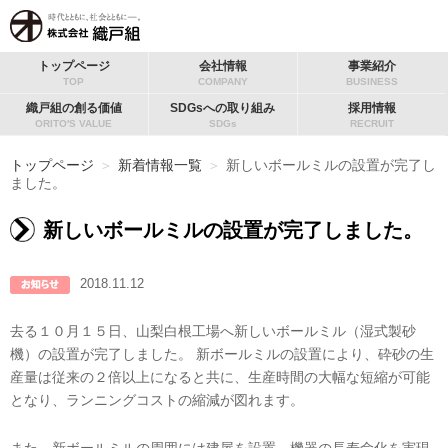
トップページ
会社情報
事業紹介
TOP
COMPANY
BUSINESS
織戸組の創る価値
SDGsへの取り組み
採用情報
ORITO'S VALUE
SDGs
RECRUIT
トップページ
＞
新着情報一覧
＞
新しいボールミルの設置が完了し
ました。
新しいボールミルの設置が完了しました。
2018.11.12
去る１０月１５日、山梨白根工場へ新しいボールミル（湿式製砂
機）の設置が完了しました。 新ボールミルの設置により、砕砂の生
産量は従来の２倍以上になると共に、生産時間の大幅な短縮が可能
となり、ランニングコストの縮減が図れます。