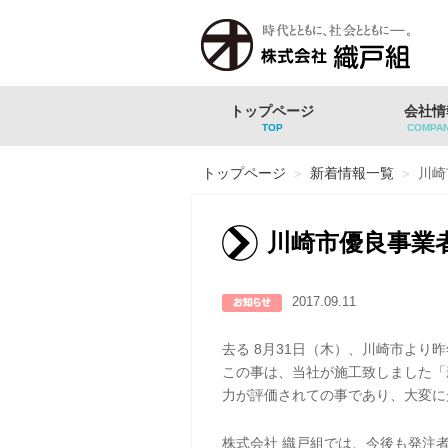
トップページ
会社情
TOP
COMPA
トップページ
＞
新着情報一覧
＞
川崎
川崎市優良事業
2017.09.11
去る 8月31日（木）、川崎市より
この事は、当社が施工致しました「
力が評価されての事であり、大変に
株式会社 織戸組では、今後も発注