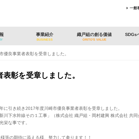
一般
報
事業紹介
織戸組の創る価値
SDG
NY
BUSINESS
ORITO'S VALUE
市優良事業者表彰を受章しました。
者表彰を受章しました。
昨年に引き続き2017年度川崎市優良事業者表彰を受章しました。
新川下水幹線その１工事」（株式会社 織戸組・岡村建興 株式会社 共
光栄な事です。
者様等の期待に添える様、努力して参ります！！